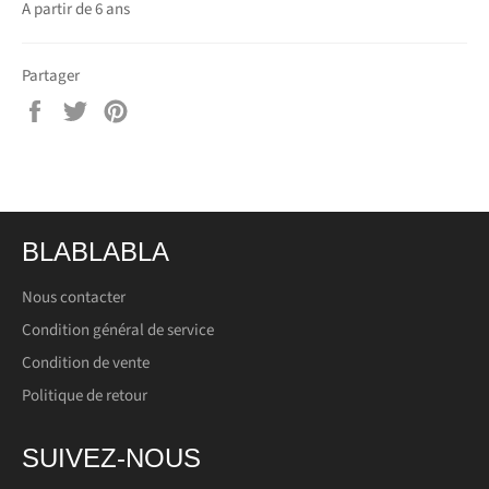
A partir de 6 ans
Partager
Partager
Tweeter
Épingler
sur
sur
sur
Facebook
Twitter
Pinterest
BLABLABLA
Nous contacter
Condition général de service
Condition de vente
Politique de retour
SUIVEZ-NOUS