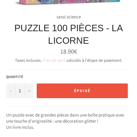
sassi science
PUZZLE 100 PIÈCES - LA
LICORNE
Prix
18.90€
régulier
Taxes incluses.
Frais de port
calculés à l'étape de paiement.
QUANTITÉ
−
+
ÉPUISÉ
Un puzzle avec de grandes pièces dans une boîte pratique avec
une touche d'originalité : une décoration glitter !
Un livre inclus.