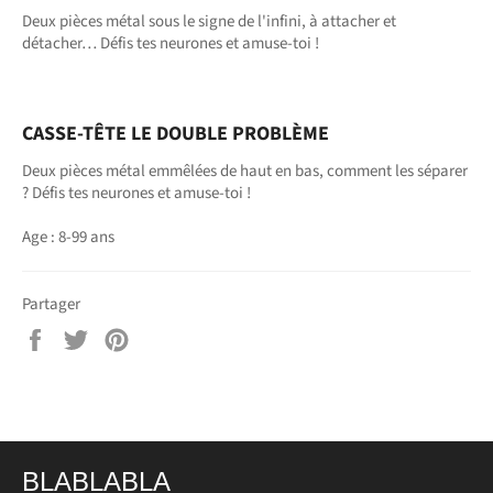
Deux pièces métal sous le signe de l'infini, à attacher et
détacher… Défis tes neurones et amuse-toi !
CASSE-TÊTE LE DOUBLE PROBLÈME
Deux pièces métal emmêlées de haut en bas, comment les séparer
? Défis tes neurones et amuse-toi !
Age : 8-99 ans
Partager
Partager
Tweeter
Épingler
sur
sur
sur
Facebook
Twitter
Pinterest
BLABLABLA