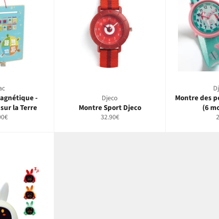
ac
D
agnétique -
Montre des p
Djeco
sur la Terre
Montre Sport Djeco
(6 m
Prix
P
90€
32.90€
lier
régulier
r