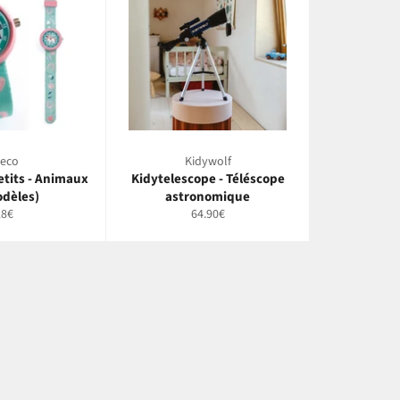
jeco
Kidywolf
etits - Animaux
Kidytelescope - Téléscope
odèles)
astronomique
rix
Prix
28€
64.90€
égulier
régulier