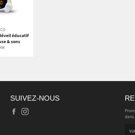
&CO
Réveil éducatif
use & sons
90€
lier
SUIVEZ-NOUS
RE
Facebook
Instagram
Promo
dans 