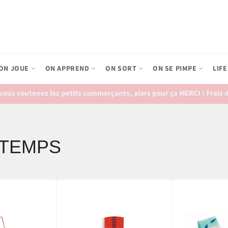
ON JOUE
ON APPREND
ON SORT
ON SE PIMPE
LIF
ous soutenez les petits commerçants, alors pour ça MERCI ! Frais de
 TEMPS