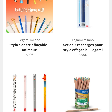
Legami milano
Legami milano
Stylo a encre effaçable -
Set de 3 recharges pour
Animaux
stylo effaçable - Legami
Prix
Prix
2.90€
3.95€
régulier
régulier