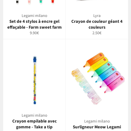
Legami milano
Lyra
Set de 4 stylos à encre gel
Crayon de couleur géant 4
effaçable - Farm sweet farm
couleurs
Prix
Prix
9.90€
2.50€
régulier
régulier
Legami milano
Crayon empilable avec
Legami milano
gomme - Take a tip
Surligneur Meow Legami