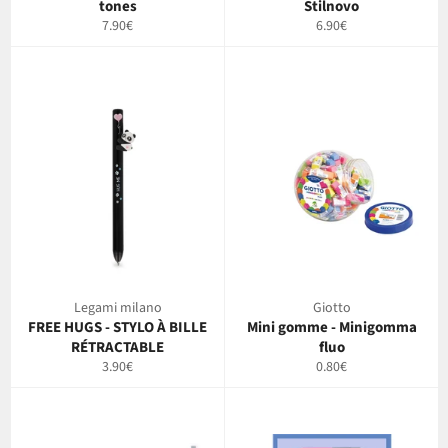
tones
Stilnovo
Prix
Prix
7.90€
6.90€
régulier
régulier
Legami milano
Giotto
FREE HUGS - STYLO À BILLE
Mini gomme - Minigomma
RÉTRACTABLE
fluo
Prix
Prix
3.90€
0.80€
régulier
régulier