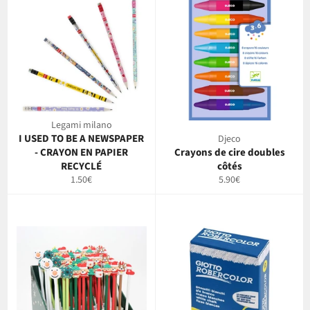
Legami milano
I USED TO BE A NEWSPAPER
Djeco
- CRAYON EN PAPIER
Crayons de cire doubles
RECYCLÉ
côtés
Prix
Prix
1.50€
5.90€
régulier
régulier