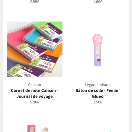
Prix
Prix
2.95€
1.60€
régulier
régulier
Canson
Legami milano
Carnet de note Canson -
Bâton de colle - Feelin'
Journal de voyage
Glued
Prix
Prix
5.90€
2.50€
régulier
régulier