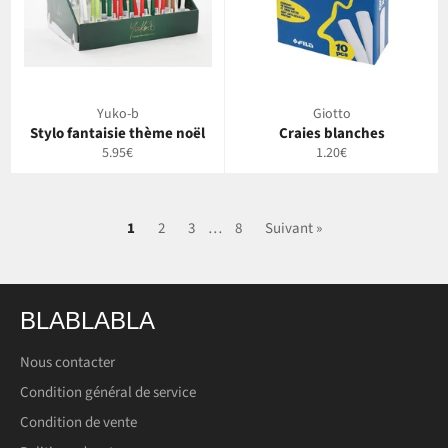
Yuko-b
Giotto
Stylo fantaisie thème noël
Craies blanches
Prix
Prix
5.95€
1.20€
régulier
régulier
1
2
3
…
8
Suivant »
BLABLABLA
Nous contacter
Condition général de service
Condition de vente