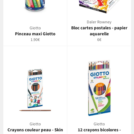
Daler Rowney
Bloc cartes postales - papier
Giotto
Pinceau maxi Giotto
aquarelle
Prix
Prix
1.90€
6€
régulier
régulier
Giotto
Giotto
Crayons couleur peau - Skin
12 crayons bicolores -