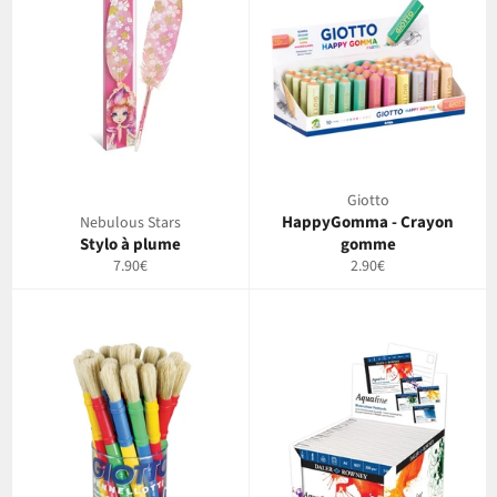
Giotto
HappyGomma - Crayon
Nebulous Stars
Stylo à plume
gomme
Prix
Prix
7.90€
2.90€
régulier
régulier