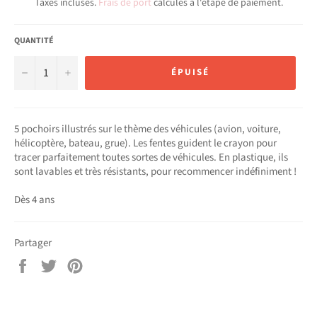
Taxes incluses.
Frais de port
calculés à l'étape de paiement.
QUANTITÉ
−
+
ÉPUISÉ
5 pochoirs illustrés sur le thème des véhicules (avion, voiture,
hélicoptère, bateau, grue). Les fentes guident le crayon pour
tracer parfaitement toutes sortes de véhicules. En plastique, ils
sont lavables et très résistants, pour recommencer indéfiniment !
Dès 4 ans
Partager
Partager
Tweeter
Épingler
sur
sur
sur
Facebook
Twitter
Pinterest