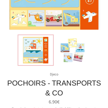
Djeco
POCHOIRS - TRANSPORTS
& CO
Prix
6.90€
régulier