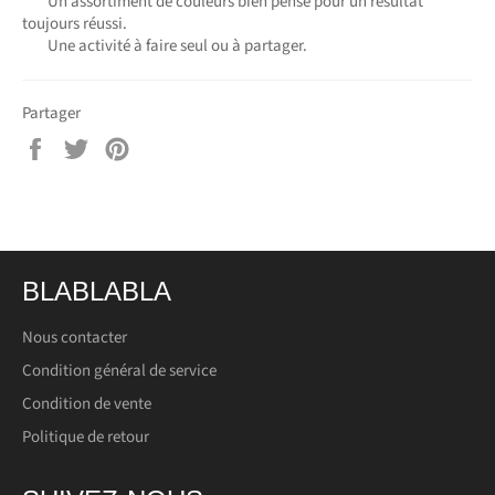
Un assortiment de couleurs bien pensé pour un résultat
toujours réussi.
Une activité à faire seul ou à partager.
Partager
Partager
Tweeter
Épingler
sur
sur
sur
Facebook
Twitter
Pinterest
BLABLABLA
Nous contacter
Condition général de service
Condition de vente
Politique de retour