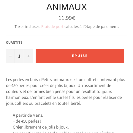
ANIMAUX
Prix
11.99€
régulier
Taxes incluses.
Frais de port
calculés à l'étape de paiement.
QUANTITÉ
−
+
ÉPUISÉ
Les perles en bois « Petits animaux » est un coffret contenant plus
de 450 perles pour créer de jolis bijoux. Un assortiment de
couleurs et de formes bien pensé pour un résultat toujours
harmonieux. L’enfant enfile sur les fils les perles pour réaliser de
jolis colliers ou bracelets en toute liberté.
À partir de 4 ans.
+ de 450 perles !
Créer librement de jolis bijoux.