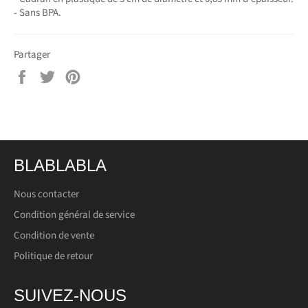
- Sans BPA.
Partager
Partager
Tweeter
Épingler
sur
sur
sur
Facebook
Twitter
Pinterest
BLABLABLA
Nous contacter
Condition général de service
Condition de vente
Politique de retour
SUIVEZ-NOUS