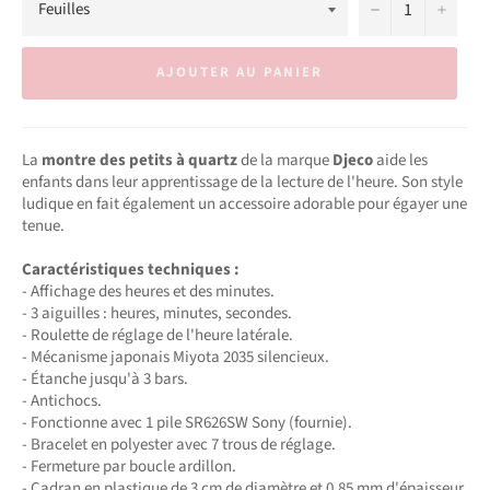
−
+
AJOUTER AU PANIER
La
montre des petits à quartz
de la marque
Djeco
aide les
enfants dans leur apprentissage de la lecture de l'heure. Son style
ludique en fait également un accessoire adorable pour égayer une
tenue.
Caractéristiques techniques :
- Affichage des heures et des minutes.
- 3 aiguilles : heures, minutes, secondes.
- Roulette de réglage de l'heure latérale.
- Mécanisme japonais Miyota 2035 silencieux.
- Étanche jusqu'à 3 bars.
- Antichocs.
- Fonctionne avec 1 pile SR626SW Sony (fournie).
- Bracelet en polyester avec 7 trous de réglage.
- Fermeture par boucle ardillon.
- Cadran en plastique de 3 cm de diamètre et 0,85 mm d'épaisseur.