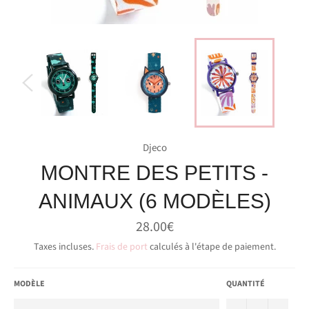
Djeco
MONTRE DES PETITS -
ANIMAUX (6 MODÈLES)
Prix
28.00€
régulier
Taxes incluses.
Frais de port
calculés à l'étape de paiement.
MODÈLE
QUANTITÉ