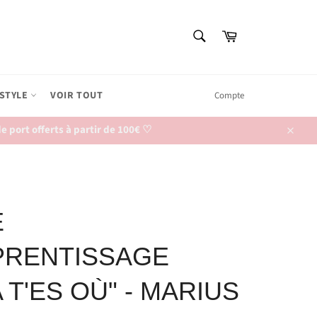
RECHERCHE
Panier
Recherche
ESTYLE
VOIR TOUT
Compte
 port offerts à partir de 100€ ♡
Close
E
PRENTISSAGE
 T'ES OÙ" - MARIUS