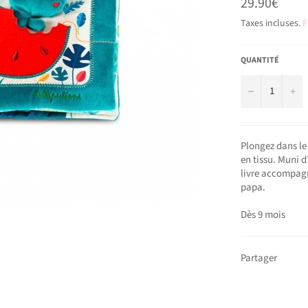
Prix
29.90€
régulier
Taxes incluses.
F
QUANTITÉ
−
+
Plongez dans le
en tissu. Muni d
livre accompagne
papa.
Dès 9 mois
Partager