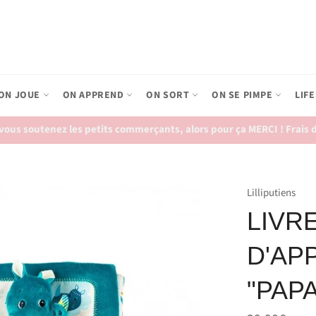
ON JOUE
ON APPREND
ON SORT
ON SE PIMPE
LIF
ous soutenez les petits commerçants, alors pour ça MERCI ! Frais de
Lilliputiens
LIVR
D'AP
"PAPA