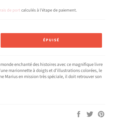
rais de port
calculés à l'étape de paiement.
ÉPUISÉ
 monde enchanté des histoires avec ce magnifique livre
’une marionnette à doigts et d’illustrations colorées, le
 Marius en mission très spéciale, il doit retrouver son
Partager
Tweeter
Épingler
sur
sur
sur
Facebook
Twitter
Pinterest