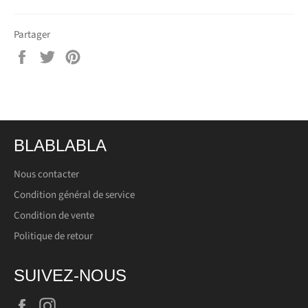
Partager
Partager
Tweeter
Épingler
sur
sur
sur
Facebook
Twitter
Pinterest
BLABLABLA
Nous contacter
Condition général de service
Condition de vente
Politique de retour
SUIVEZ-NOUS
Facebook
Instagram