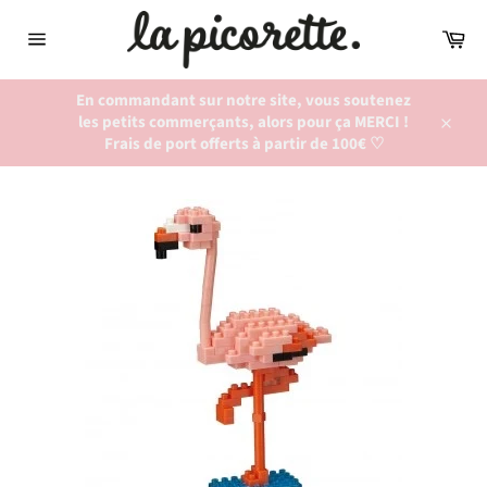
Passer
au
Pan
contenu
Navigation
En commandant sur notre site, vous soutenez
les petits commerçants, alors pour ça MERCI !
Close
Frais de port offerts à partir de 100€ ♡