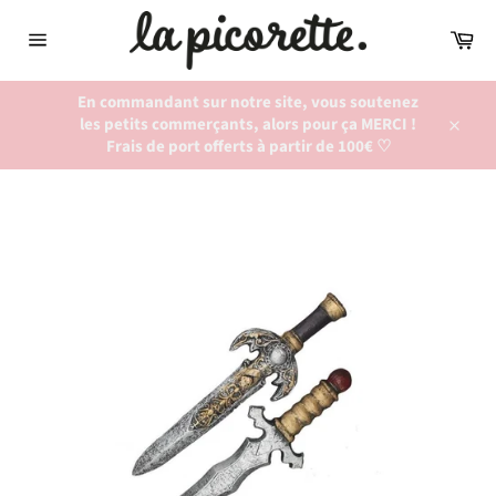
Passer
au
Pan
contenu
Navigation
En commandant sur notre site, vous soutenez
les petits commerçants, alors pour ça MERCI !
Close
Frais de port offerts à partir de 100€ ♡