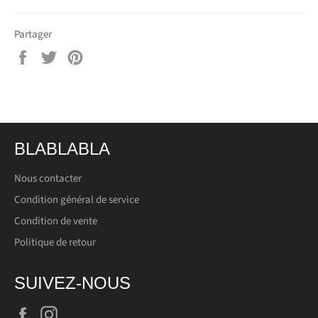
Partager
Partager
Tweeter
Épingler
sur
sur
sur
Facebook
Twitter
Pinterest
BLABLABLA
Nous contacter
Condition général de service
Condition de vente
Politique de retour
SUIVEZ-NOUS
Facebook
Instagram