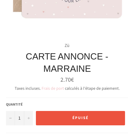
Zü
CARTE ANNONCE -
MARRAINE
Prix
2.70€
régulier
Taxes incluses.
Frais de port
calculés à l'étape de paiement.
QUANTITÉ
−
+
ÉPUISÉ