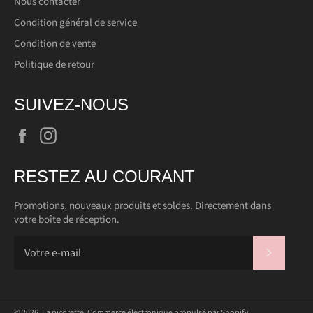
Nous contacter
Condition général de service
Condition de vente
Politique de retour
SUIVEZ-NOUS
Facebook
Instagram
RESTEZ AU COURANT
Promotions, nouveaux produits et soldes. Directement dans
votre boîte de réception.
S'INSC
© 2026,
La picorette
.
Commerce électronique propulsé par Shopify