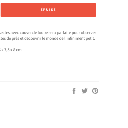
ÉPUISÉ
sectes avec couvercle loupe sera parfaite pour observer
tes de près et découvrir le monde de l’infiniment petit.
 x 7,5 x 8 cm
Partager
Tweeter
Épingler
sur
sur
sur
Facebook
Twitter
Pinterest