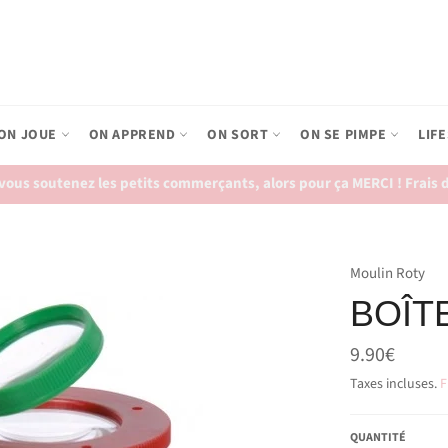
ON JOUE
ON APPREND
ON SORT
ON SE PIMPE
LIF
ous soutenez les petits commerçants, alors pour ça MERCI ! Frais de
Moulin Roty
BOÎT
Prix
9.90€
régulier
Taxes incluses.
F
QUANTITÉ