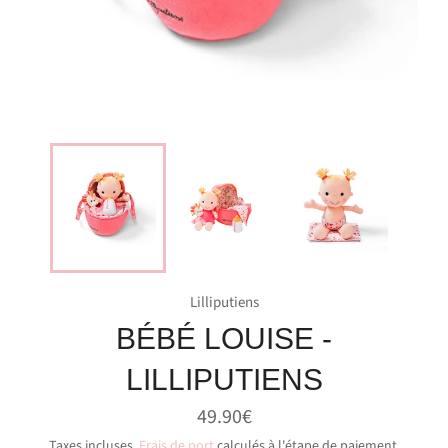
Lilliputiens
BÉBÉ LOUISE -
LILLIPUTIENS
Prix
49.90€
régulier
Taxes incluses.
Frais de port
calculés à l'étape de paiement.