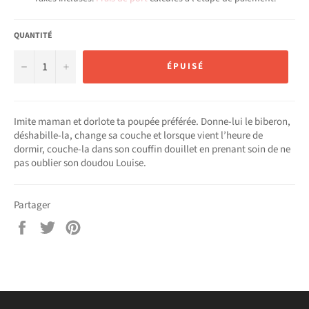
QUANTITÉ
−
+
ÉPUISÉ
Imite maman et dorlote ta poupée préférée.
Donne-lui le biberon,
déshabille-la, change sa couche et lorsque vient l’heure de
dormir, couche-la dans son couffin douillet en prenant soin de ne
pas oublier son doudou Louise.
Partager
Partager
Tweeter
Épingler
sur
sur
sur
Facebook
Twitter
Pinterest