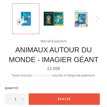
Marcel & joachim
ANIMAUX AUTOUR DU
MONDE - IMAGIER GÉANT
Prix
22.00€
régulier
Taxes incluses.
Frais de port
calculés à l'étape de paiement.
QUANTITÉ
−
+
ÉPUISÉ