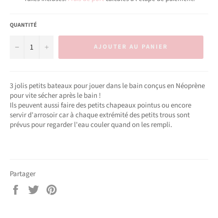
QUANTITÉ
−
+
AJOUTER AU PANIER
3 jolis petits bateaux pour jouer dans le bain conçus en Néoprène
pour vite sécher après le bain !
Ils peuvent aussi faire des petits chapeaux pointus ou encore
servir d'arrosoir car à chaque extrémité des petits trous sont
prévus pour regarder l'eau couler quand on les rempli.
Partager
Partager
Tweeter
Épingler
sur
sur
sur
Facebook
Twitter
Pinterest