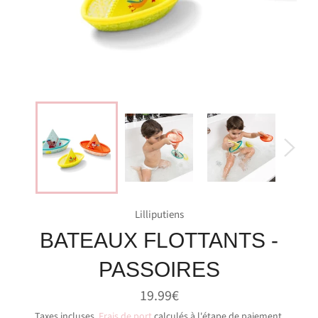
Lilliputiens
BATEAUX FLOTTANTS -
PASSOIRES
Prix
19.99€
régulier
Taxes incluses.
Frais de port
calculés à l'étape de paiement.